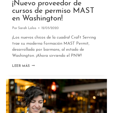
¡Nuevo proveedor de
cursos de permiso MAST
en Washington!
Por
Sarah Lolos
12/05/2020
¡Los nuevos chicos de la cuadra! Craft Serving
trae su moderna formación MAST Permit,
desarrollada por barmans, al estado de
Washington. ¡Ahora sirviendo el PNW!
COMUNICADO
LEER MÁS
DE
PRENSA:
¡NUEVO
PROVEEDOR
DE
CURSOS
DE
PERMISO
MAST
EN