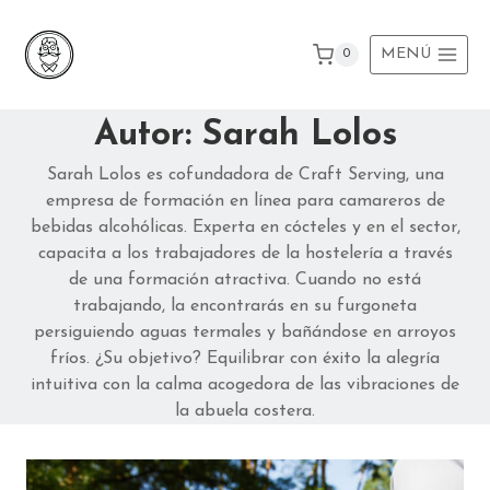
Ir
al
MENÚ
0
contenido
Autor: Sarah Lolos
Sarah Lolos es cofundadora de Craft Serving, una
empresa de formación en línea para camareros de
bebidas alcohólicas. Experta en cócteles y en el sector,
capacita a los trabajadores de la hostelería a través
de una formación atractiva. Cuando no está
trabajando, la encontrarás en su furgoneta
persiguiendo aguas termales y bañándose en arroyos
fríos. ¿Su objetivo? Equilibrar con éxito la alegría
intuitiva con la calma acogedora de las vibraciones de
la abuela costera.