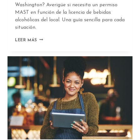
Washington? Averigüe si necesita un permiso
MAST en función de la licencia de bebidas
alcohólicas del local. Una guía sencilla para cada
situación.
¿NECESITO
LEER MÁS
UN
PERMISO
MAST
PARA
TRABAJAR
EN
UN
EVENTO?