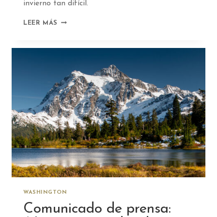
invierno tan difícil.
CÓMO
LEER MÁS
APOYAR
A
LOS
CONSUMIDORES
LOCALES
DE
ALIMENTOS
Y
BEBIDAS
ESTE
INVIERNO
WASHINGTON
Comunicado de prensa: