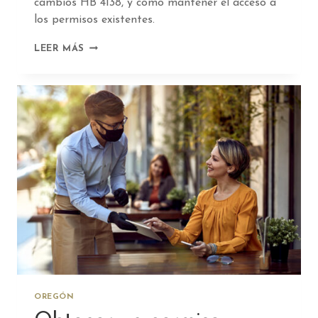
cambios HB 4138, y cómo mantener el acceso a
los permisos existentes.
CÓMO
LEER MÁS
OBTENER
UN
PERMISO
DE
SERVICIO
DE
ALCOHOL
EN
OREGÓN
OREGÓN