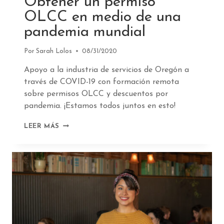
Obtener un permiso
OLCC en medio de una
pandemia mundial
Por
Sarah Lolos
08/31/2020
Apoyo a la industria de servicios de Oregón a
través de COVID-19 con formación remota
sobre permisos OLCC y descuentos por
pandemia. ¡Estamos todos juntos en esto!
OBTENER
LEER MÁS
UN
PERMISO
OLCC
EN
MEDIO
DE
UNA
PANDEMIA
MUNDIAL