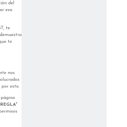
ión del
ar esa
T, te
 demuestra
que te
nte nos
volucrados
 por esto.
a página
 REGLA
"
 permisos