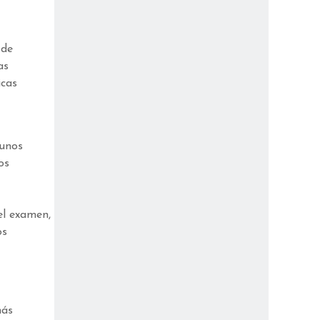
 de
as
icas
gunos
os
el examen,
os
más