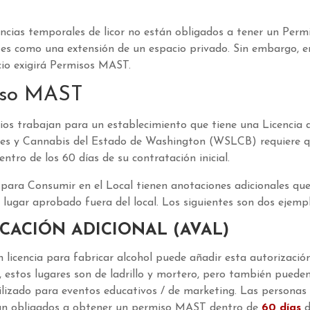
cencias temporales de licor no están obligados a tener un Pe
n es como una extensión de un espacio privado. Sin embargo, e
acio exigirá Permisos MAST.
miso MAST
cios trabajan para un establecimiento que tiene una Licencia 
icores y Cannabis del Estado de Washington (WSLCB) requiere q
tro de los 60 días de su contratación inicial.
r para Consumir en el Local tienen anotaciones adicionales que
 lugar aprobado fuera del local. Los siguientes son dos ejempl
CACIÓN ADICIONAL (AVAL)
n licencia para fabricar alcohol puede añadir esta autorizació
al, estos lugares son de ladrillo y mortero, pero también puede
tilizado para eventos educativos / de marketing. Las personas
están obligados a obtener un permiso MAST dentro de
60
días
d