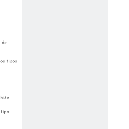
s
de
os tipos
mbién
 tipo