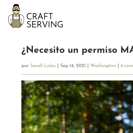
Ir
al
contenido
¿Necesito un permiso MA
por
Sarah Lolos
| Sep 14, 2021 |
Washington
|
4 com