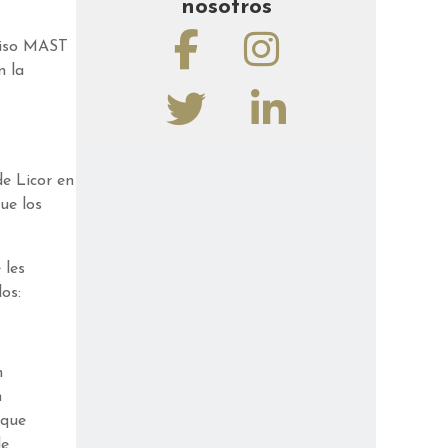
nosotros
rmiso MAST
n la
de Licor en
ue los
 les
os:
n
n
 que
e