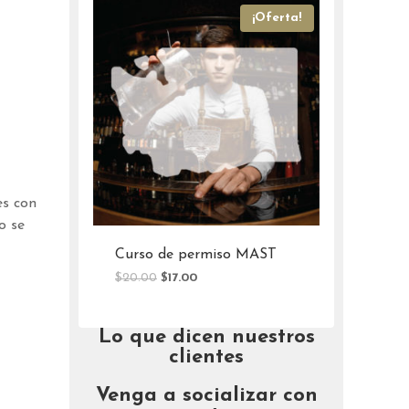
¡Oferta!
es con
o se
Curso de permisos OLCC
El
El
$
20.00
$
16.00
precio
precio
original
actual
era:
es:
Lo que dicen nuestros
$20.00.
$16.00.
clientes
Venga a socializar con