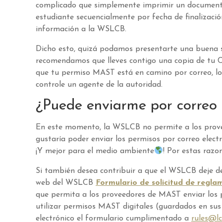
complicado que simplemente imprimir un documento 
estudiante secuencialmente por fecha de finalizaci
información a la WSLCB.
Dicho esto, quizá podamos presentarte una buena s
recomendamos que lleves contigo una copia de tu 
que tu permiso MAST está en camino por correo, lo
controle un agente de la autoridad.
¿Puede enviarme por correo
En este momento, la WSLCB no permite a los prove
gustaría poder enviar los permisos por correo elec
¡Y mejor para el medio ambiente
! Por estas raz
Si también desea contribuir a que el WSLCB deje de
web del WSLCB
Formulario de solicitud de regla
que permita a los proveedores de MAST enviar los p
utilizar permisos MAST digitales (guardados en sus
electrónico el formulario cumplimentado a
rules@lc