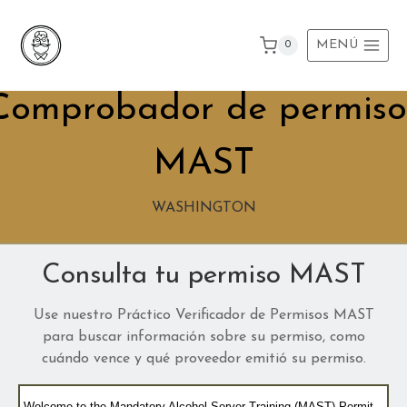
Ir
al
MENÚ
0
contenido
Comprobador de permiso
MAST
WASHINGTON
Consulta tu permiso MAST
Use nuestro Práctico Verificador de Permisos MAST
para buscar información sobre su permiso, como
cuándo vence y qué proveedor emitió su permiso.