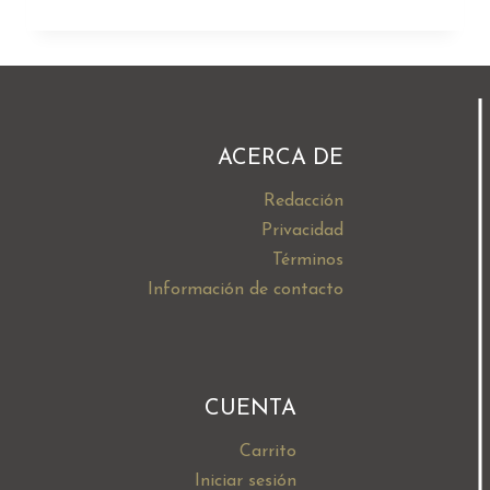
precio
precio
original
actual
era:
es:
$20.00.
$16.00.
ACERCA DE
Redacción
Privacidad
Términos
Información de contacto
CUENTA
Carrito
Iniciar sesión