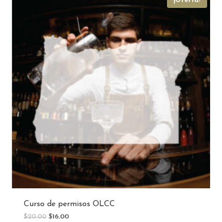
¡Oferta!
Curso de permisos OLCC
El
El
$
20.00
$
16.00