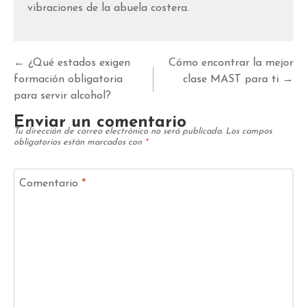
vibraciones de la abuela costera.
Posts
← ¿Qué estados exigen
Cómo encontrar la mejor
navegación
formación obligatoria
clase MAST para ti →
para servir alcohol?
Enviar un comentario
Tu dirección de correo electrónico no será publicada.
Los campos
obligatorios están marcados con
*
Comentario
*