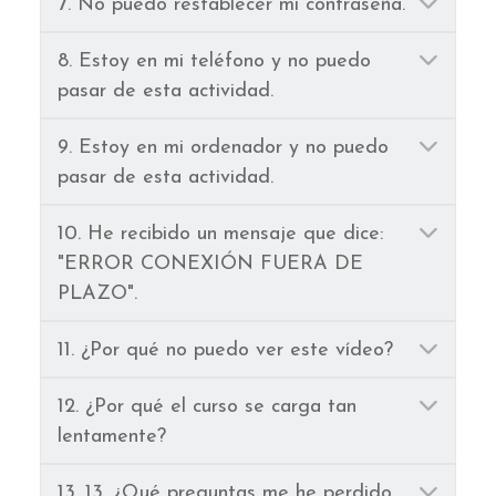
Ampl
7. No puedo restablecer mi contraseña.
Ampl
8. Estoy en mi teléfono y no puedo
pasar de esta actividad.
Ampl
9. Estoy en mi ordenador y no puedo
pasar de esta actividad.
Ampl
10. He recibido un mensaje que dice:
"ERROR CONEXIÓN FUERA DE
PLAZO".
Ampl
11. ¿Por qué no puedo ver este vídeo?
Ampl
12. ¿Por qué el curso se carga tan
lentamente?
Ampl
13. 13. ¿Qué preguntas me he perdido